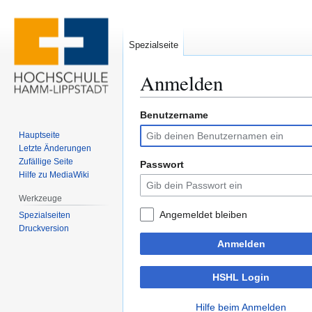
Spezialseite
Anmelden
Benutzername
Zur
Zur
Navigation
Suche
Hauptseite
springen
springen
Letzte Änderungen
Zufällige Seite
Passwort
Hilfe zu MediaWiki
Werkzeuge
Angemeldet bleiben
Spezialseiten
Druckversion
Anmelden
HSHL Login
Hilfe beim Anmelden