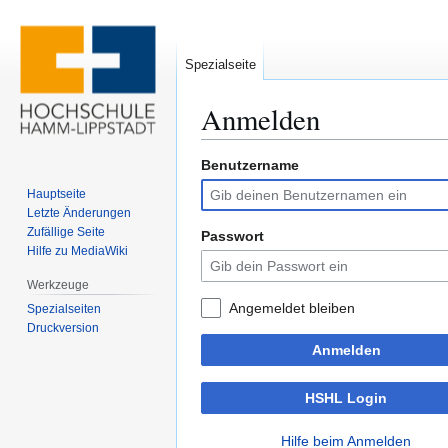
Spezialseite
Anmelden
Benutzername
Zur
Zur
Navigation
Suche
Hauptseite
springen
springen
Letzte Änderungen
Zufällige Seite
Passwort
Hilfe zu MediaWiki
Werkzeuge
Angemeldet bleiben
Spezialseiten
Druckversion
Anmelden
HSHL Login
Hilfe beim Anmelden