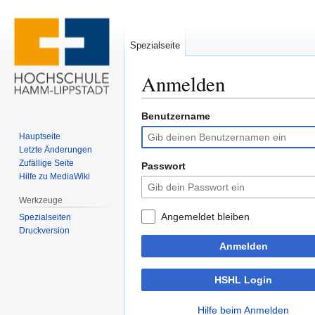
Spezialseite
Anmelden
Benutzername
Zur
Zur
Navigation
Suche
Hauptseite
springen
springen
Letzte Änderungen
Zufällige Seite
Passwort
Hilfe zu MediaWiki
Werkzeuge
Angemeldet bleiben
Spezialseiten
Druckversion
Anmelden
HSHL Login
Hilfe beim Anmelden