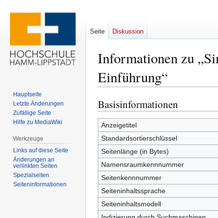
Seite
Diskussion
Informationen zu „Si
Einführung“
Hauptseite
Basisinformationen
Zur
Zur
Letzte Änderungen
Navigation
Suche
Zufällige Seite
Hilfe zu MediaWiki
springen
springen
Anzeigetitel
Standardsortierschlüssel
Werkzeuge
Links auf diese Seite
Seitenlänge (in Bytes)
Änderungen an
Namensraumkennnummer
verlinkten Seiten
Spezialseiten
Seitenkennnummer
Seiten­­informationen
Seiteninhaltssprache
Seiteninhaltsmodell
Indizierung durch Suchmaschinen