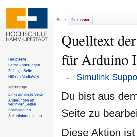
Seite
Diskussion
Quelltext de
für Arduino 
Hauptseite
Letzte Änderungen
Zufällige Seite
←
Simulink Suppo
Hilfe zu MediaWiki
Werkzeuge
Zur
Zur
Du bist aus dem
Links auf diese Seite
Navigation
Suche
Änderungen an
springen
springen
verlinkten Seiten
Seite zu bearbe
Spezialseiten
Seiten­­informationen
Diese Aktion ist