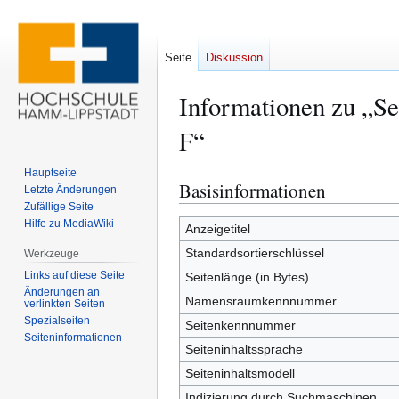
Seite
Diskussion
Informationen zu „S
F“
Hauptseite
Basisinformationen
Zur
Zur
Letzte Änderungen
Navigation
Suche
Zufällige Seite
Hilfe zu MediaWiki
springen
springen
Anzeigetitel
Standardsortierschlüssel
Werkzeuge
Links auf diese Seite
Seitenlänge (in Bytes)
Änderungen an
Namensraumkennnummer
verlinkten Seiten
Spezialseiten
Seitenkennnummer
Seiten­­informationen
Seiteninhaltssprache
Seiteninhaltsmodell
Indizierung durch Suchmaschinen