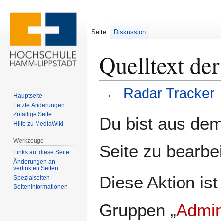
Seite
Diskussion
Quelltext der
←
Radar Tracker
Hauptseite
Letzte Änderungen
Zur
Zur
Zufällige Seite
Du bist aus dem
Hilfe zu MediaWiki
Navigation
Suche
springen
springen
Werkzeuge
Seite zu bearbe
Links auf diese Seite
Änderungen an
verlinkten Seiten
Diese Aktion ist
Spezialseiten
Seiten­­informationen
Gruppen „
Admin