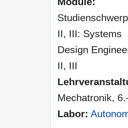
Module:
Studienschwerp
II, III: Systems
Design Enginee
II, III
Lehrveranstalt
Mechatronik, 6.
Labor:
Autono