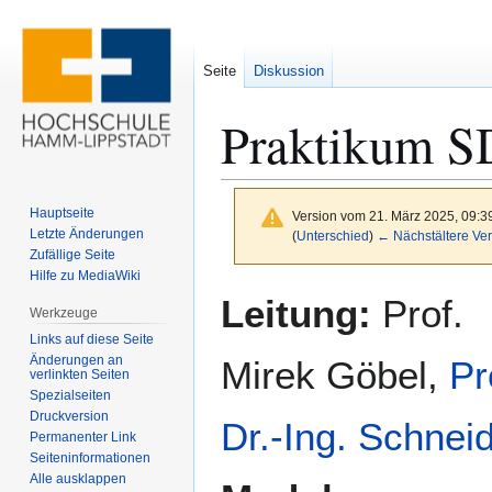
Seite
Diskussion
Praktikum 
Hauptseite
Version vom 21. März 2025, 09:3
Letzte Änderungen
(
Unterschied
)
← Nächstältere Ver
Zufällige Seite
Hilfe zu MediaWiki
Zur
Zur
Leitung:
Prof.
Werkzeuge
Navigation
Suche
Links auf diese Seite
springen
springen
Änderungen an
Mirek Göbel,
Pr
verlinkten Seiten
Spezialseiten
Druckversion
Dr.-Ing. Schnei
Permanenter Link
Seiten­­informationen
Alle ausklappen