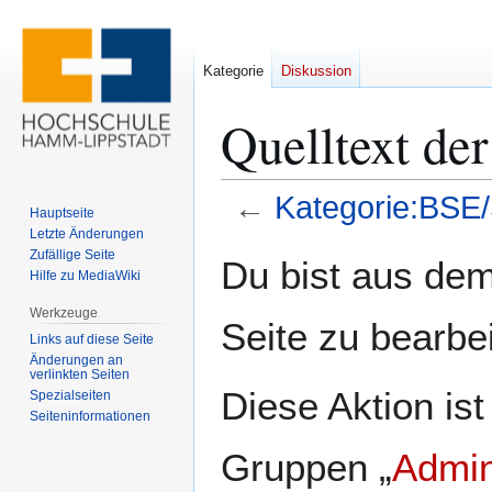
Kategorie
Diskussion
Quelltext d
←
Kategorie:BS
Hauptseite
Letzte Änderungen
Zur
Zur
Zufällige Seite
Du bist aus dem
Hilfe zu MediaWiki
Navigation
Suche
springen
springen
Werkzeuge
Seite zu bearbe
Links auf diese Seite
Änderungen an
verlinkten Seiten
Diese Aktion ist
Spezialseiten
Seiten­­informationen
Gruppen „
Admin