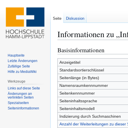
Seite
Diskussion
Informationen zu „
Basisinformationen
Zur
Zur
Navigation
Suche
Hauptseite
Letzte Änderungen
springen
springen
Anzeigetitel
Zufällige Seite
Standardsortierschlüssel
Hilfe zu MediaWiki
Seitenlänge (in Bytes)
Werkzeuge
Namensraumkennnummer
Links auf diese Seite
Seitenkennnummer
Änderungen an
verlinkten Seiten
Seiteninhaltssprache
Spezialseiten
Seiten­­informationen
Seiteninhaltsmodell
Indizierung durch Suchmaschinen
Anzahl der Weiterleitungen zu dieser 