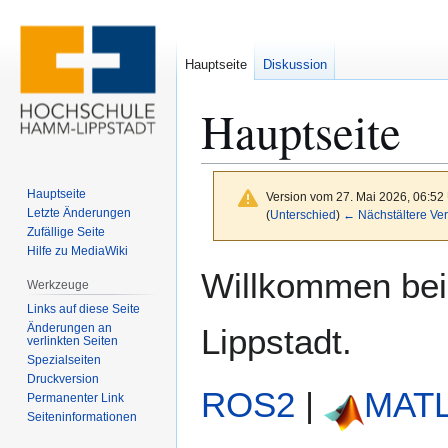
Hauptseite
Diskussion
Hauptseite
Hauptseite
Version vom 27. Mai 2026, 06:52
Letzte Änderungen
(
Unterschied
)
← Nächstältere Ver
Zufällige Seite
Hilfe zu MediaWiki
Zur
Zur
Willkommen bei
Werkzeuge
Navigation
Suche
Links auf diese Seite
springen
springen
Änderungen an
Lippstadt.
verlinkten Seiten
Spezialseiten
Druckversion
ROS2
|
MAT
Permanenter Link
Seiten­­informationen