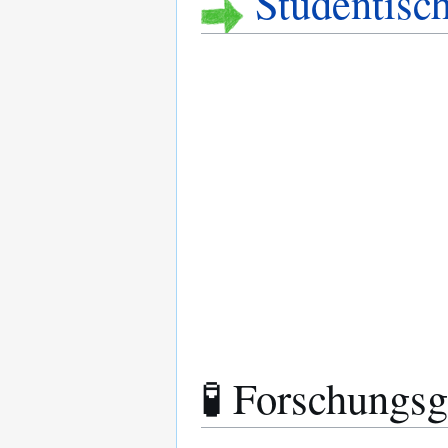
Studentisc
🧪 Forschungs