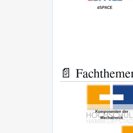
dSPACE
📄 Fachthemen
Komponenten der
Mechatronik