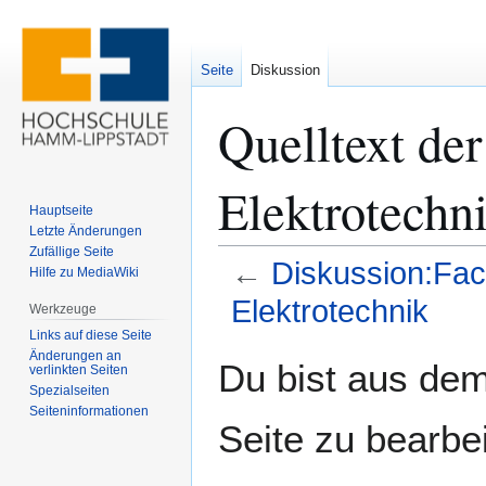
Seite
Diskussion
Quelltext de
Elektrotechn
Hauptseite
Letzte Änderungen
Zufällige Seite
←
Diskussion:Fac
Hilfe zu MediaWiki
Elektrotechnik
Werkzeuge
Links auf diese Seite
Änderungen an
Zur
Zur
Du bist aus dem
verlinkten Seiten
Navigation
Suche
Spezialseiten
springen
springen
Seiten­­informationen
Seite zu bearbe