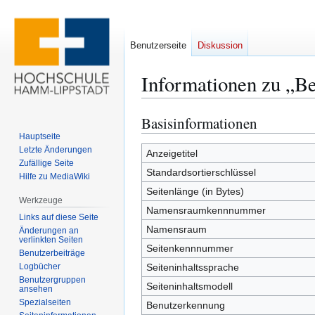
Benutzerseite
Diskussion
Informationen zu „B
Basisinformationen
Zur
Zur
Navigation
Suche
Hauptseite
Letzte Änderungen
springen
springen
Anzeigetitel
Zufällige Seite
Standardsortierschlüssel
Hilfe zu MediaWiki
Seitenlänge (in Bytes)
Werkzeuge
Namensraumkennnummer
Links auf diese Seite
Namensraum
Änderungen an
verlinkten Seiten
Seitenkennnummer
Benutzerbeiträge
Logbücher
Seiteninhaltssprache
Benutzergruppen
Seiteninhaltsmodell
ansehen
Spezialseiten
Benutzerkennung