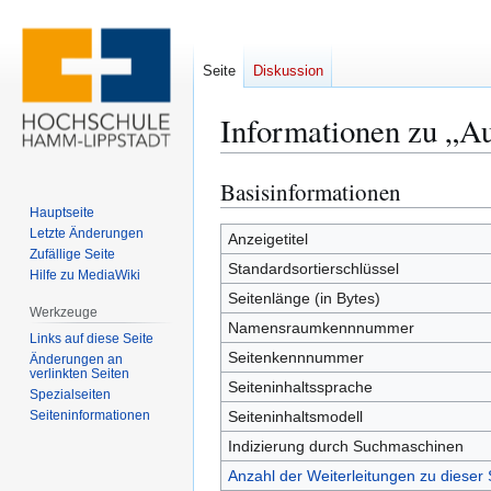
Seite
Diskussion
Informationen zu „A
Basisinformationen
Zur
Zur
Navigation
Suche
Hauptseite
Letzte Änderungen
springen
springen
Anzeigetitel
Zufällige Seite
Standardsortierschlüssel
Hilfe zu MediaWiki
Seitenlänge (in Bytes)
Werkzeuge
Namensraumkennnummer
Links auf diese Seite
Seitenkennnummer
Änderungen an
verlinkten Seiten
Seiteninhaltssprache
Spezialseiten
Seiten­­informationen
Seiteninhaltsmodell
Indizierung durch Suchmaschinen
Anzahl der Weiterleitungen zu dieser 