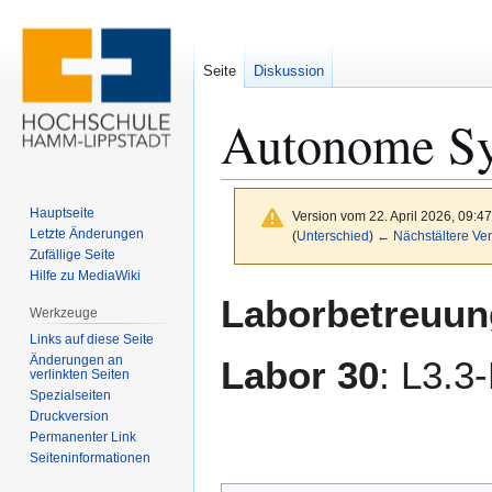
Seite
Diskussion
Autonome S
Hauptseite
Version vom 22. April 2026, 09:4
Letzte Änderungen
(
Unterschied
)
← Nächstältere Ver
Zufällige Seite
Hilfe zu MediaWiki
Zur
Zur
Laborbetreuun
Werkzeuge
Navigation
Suche
Links auf diese Seite
springen
springen
Änderungen an
Labor 30
: L3.3
verlinkten Seiten
Spezialseiten
Druckversion
Permanenter Link
Seiten­­informationen