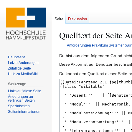
Seite
Diskussion
Quelltext der Seite
←
Anforderungen Praktikum Systementwu
Zur
Zur
Du bist aus dem folgenden Grund nicht 
Hauptseite
Navigation
Suche
Letzte Änderungen
Diese Aktion ist auf Benutzer beschrän
springen
springen
Zufällige Seite
Du kannst den Quelltext dieser Seite b
Hilfe zu MediaWiki
Werkzeuge
Links auf diese Seite
Änderungen an
verlinkten Seiten
Spezialseiten
Seiten­­informationen