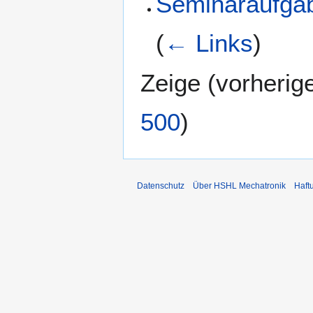
Seminaraufga
(
← Links
)
Zeige (
vorherig
500
)
Datenschutz
Über HSHL Mechatronik
Haft