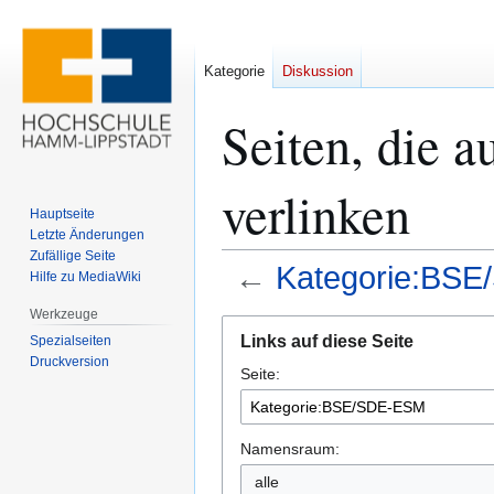
Kategorie
Diskussion
Seiten, die
verlinken
Hauptseite
Letzte Änderungen
Zufällige Seite
←
Kategorie:BS
Hilfe zu MediaWiki
Werkzeuge
Zur
Zur
Links auf diese Seite
Spezialseiten
Navigation
Suche
Druckversion
Seite:
springen
springen
Namensraum:
alle