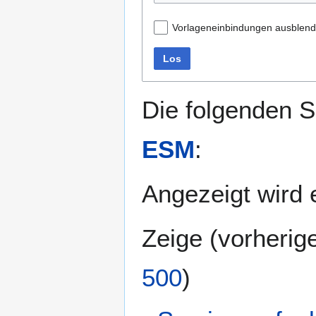
Vorlageneinbindungen ausblen
Los
Die folgenden S
ESM
:
Angezeigt wird e
Zeige (
vorherig
500
)